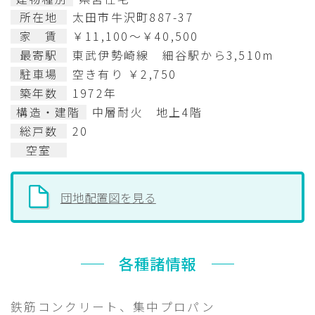
所在地
太田市牛沢町887-37
家 賃
￥11,100～￥40,500
最寄駅
東武伊勢崎線 細谷駅から3,510m
駐車場
空き有り ￥2,750
築年数
1972年
構造・建階
中層耐火 地上4階
総戸数
20
空室
団地配置図を見る
各種諸情報
鉄筋コンクリート、集中プロパン