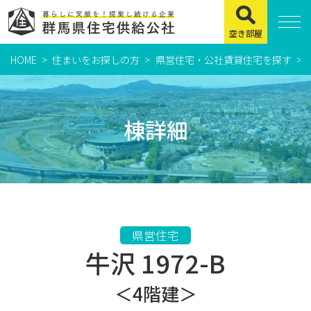
空き部屋
HOME
住まいをお探しの方
県営住宅・公社賃貸住宅を探す
住まいをお探しの方
県営住宅
棟詳細
公社賃貸住宅
市営・町営住宅
周辺地図及び周辺環境
賃貸店舗・事務所
県営住宅
牛沢 1972-B
緊急通報システムについて
よくある質問
＜4階建＞