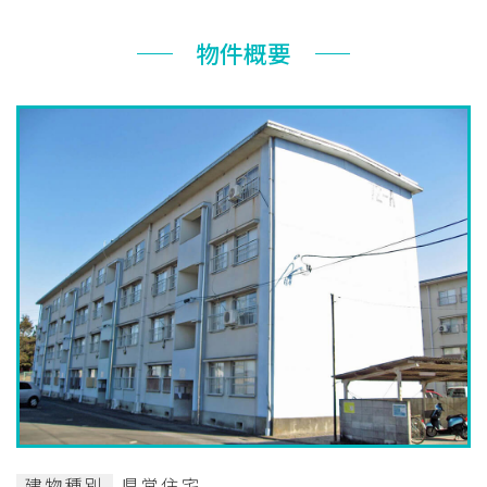
お知らせ
物件概要
ぐんま住まいの
現在お住まい
空き家の
相談センター
の方へ
利活用・管理
公社に
採用
入札
ついて
情報
情報
建物種別
県営住宅