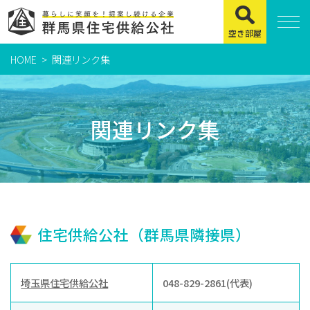
空き部屋
HOME
関連リンク集
住まいをお探しの方
県営住宅
関連リンク集
公社賃貸住宅
市営・町営住宅
周辺地図及び周辺環境
賃貸店舗・事務所
住宅供給公社（群馬県隣接県）
緊急通報システムについて
よくある質問
埼玉県住宅供給公社
048-829-2861(代表)