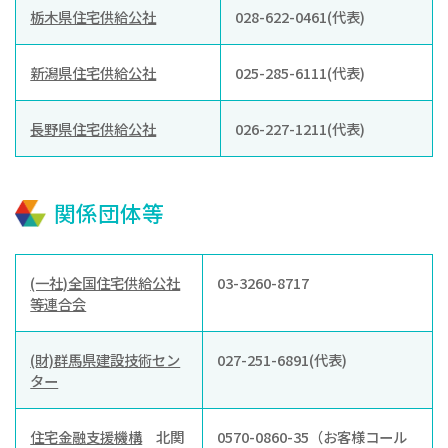
お知らせ
栃木県住宅供給公社
028-622-0461(代表)
ぐんま住まいの
現在お住まい
空き家の
新潟県住宅供給公社
025-285-6111(代表)
相談センター
の方へ
利活用・管理
長野県住宅供給公社
026-227-1211(代表)
公社に
採用
入札
ついて
情報
情報
関係団体等
(一社)全国住宅供給公社
03-3260-8717
等連合会
(財)群馬県建設技術セン
027-251-6891(代表)
ター
住宅金融支援機構
北関
0570-0860-35（お客様コール