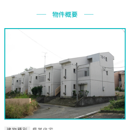
お知らせ
物件概要
ぐんま住まいの
現在お住まい
空き家の
相談センター
の方へ
利活用・管理
公社に
採用
入札
ついて
情報
情報
建物種別
県営住宅