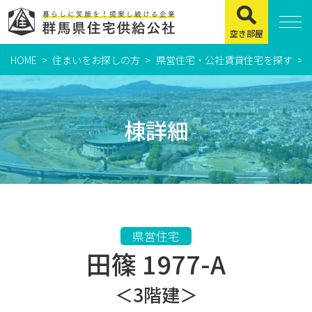
空き部屋
HOME
住まいをお探しの方
県営住宅・公社賃貸住宅を探す
住まいをお探しの方
県営住宅
棟詳細
公社賃貸住宅
市営・町営住宅
周辺地図及び周辺環境
賃貸店舗・事務所
県営住宅
田篠 1977-A
緊急通報システムについて
よくある質問
＜3階建＞