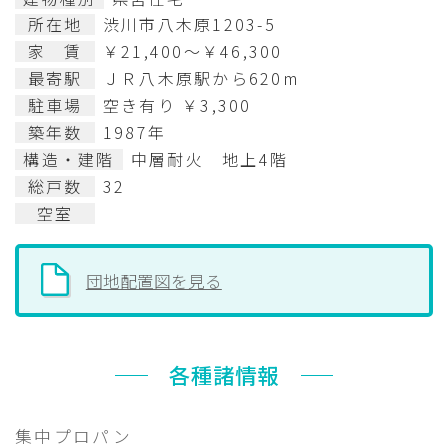
所在地
渋川市八木原1203-5
家 賃
￥21,400～￥46,300
最寄駅
ＪＲ八木原駅から620m
駐車場
空き有り ￥3,300
築年数
1987年
構造・建階
中層耐火 地上4階
総戸数
32
空室
団地配置図を見る
各種諸情報
集中プロパン