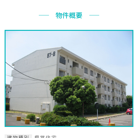
お知らせ
物件概要
ぐんま住まいの
現在お住まい
空き家の
相談センター
の方へ
利活用・管理
公社に
採用
入札
ついて
情報
情報
建物種別
県営住宅