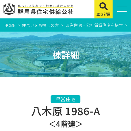
空き部屋
HOME
住まいをお探しの方
県営住宅・公社賃貸住宅を探す
住まいをお探しの方
県営住宅
棟詳細
公社賃貸住宅
市営・町営住宅
周辺地図及び周辺環境
賃貸店舗・事務所
県営住宅
八木原 1986-A
緊急通報システムについて
よくある質問
＜4階建＞