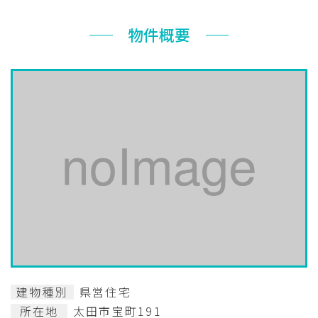
お知らせ
物件概要
ぐんま住まいの
現在お住まい
空き家の
相談センター
の方へ
利活用・管理
公社に
採用
入札
ついて
情報
情報
建物種別
県営住宅
所在地
太田市宝町191