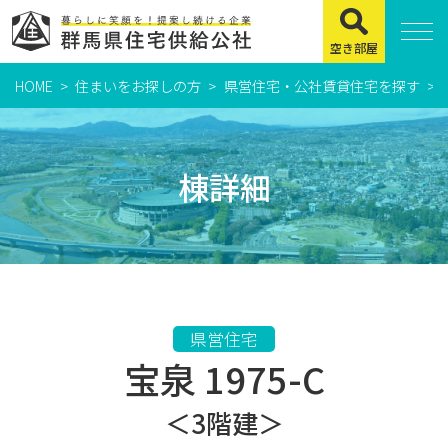
空き部屋
HOME
住まいをお探しの方
県営住宅・公社賃貸住宅を探す
住まいをお探しの方
県営住宅
棟詳細
公社賃貸住宅
市営・町営住宅
周辺地図及び周辺環境
賃貸店舗・事務所
県営住宅
宝泉 1975-C
緊急通報システムについて
よくある質問
＜3階建＞