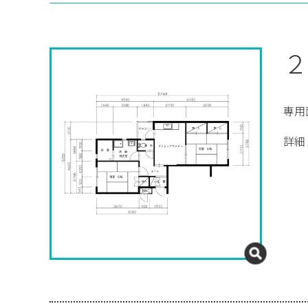
２
専用
詳細