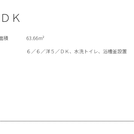
ＤＫ
面積
63.66m²
６／６／洋５／ＤＫ、水洗トイレ、浴槽釜設置