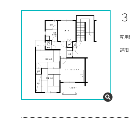
３
専用
詳細