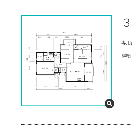
３
専用
詳細