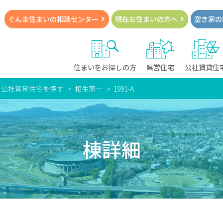
ぐんま住まいの
相談センター
現在お住まい
の方へ
空き家の
住まいをお探しの方
県営住宅
公社賃貸住
・公社賃貸住宅を探す
相生第一
1991-A
棟詳細