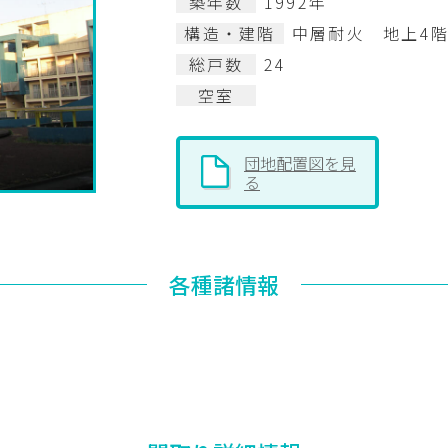
築年数
1992年
構造・建階
中層耐火 地上4
総戸数
24
空室
団地配置図を見
る
各種諸情報