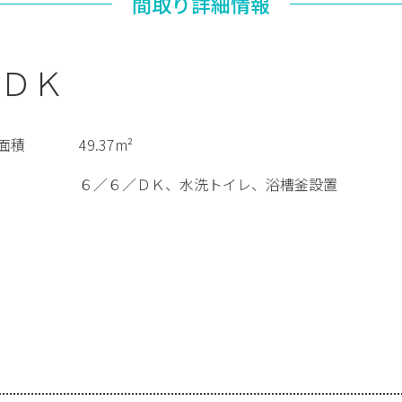
間取り詳細情報
ＤＫ
面積
49.37m²
６／６／ＤＫ、水洗トイレ、浴槽釜設置