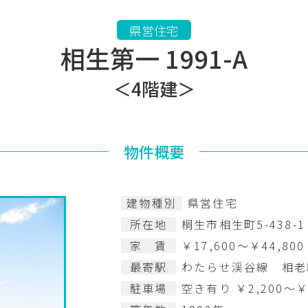
県営住宅
相生第一 1991-A
＜4階建＞
物件概要
建物種別
県営住宅
所在地
桐生市相生町5-438-1
家 賃
￥17,600～￥44,800
最寄駅
わたらせ渓谷線 相老駅
駐車場
空き有り ￥2,200～￥2