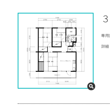
３
専用
詳細