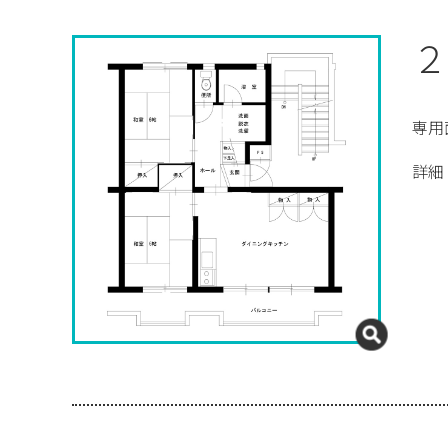
２
専用
詳細