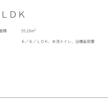
ＬＤＫ
面積
55.28m²
６／６／ＬＤＫ、水洗トイレ、浴槽釜設置