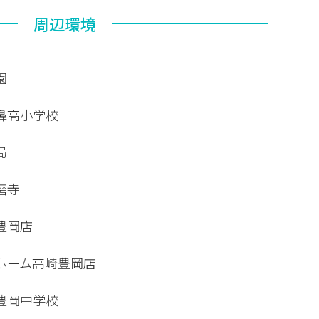
周辺環境
園
鼻高小学校
局
磨寺
豊岡店
ホーム高崎豊岡店
豊岡中学校