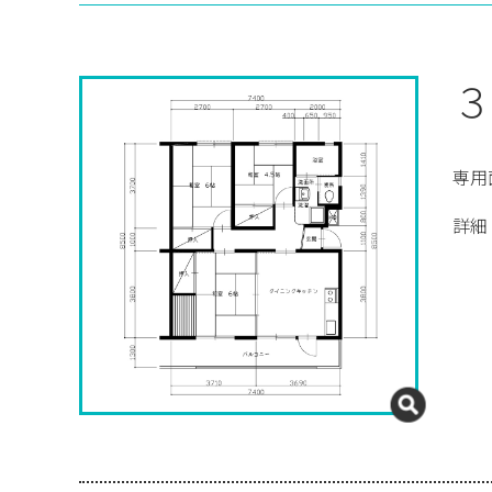
３
専用
詳細