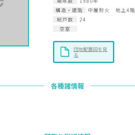
築年数
1980年
構造・建階
中層耐火 地上4
総戸数
24
空室
団地配置図を見
る
各種諸情報