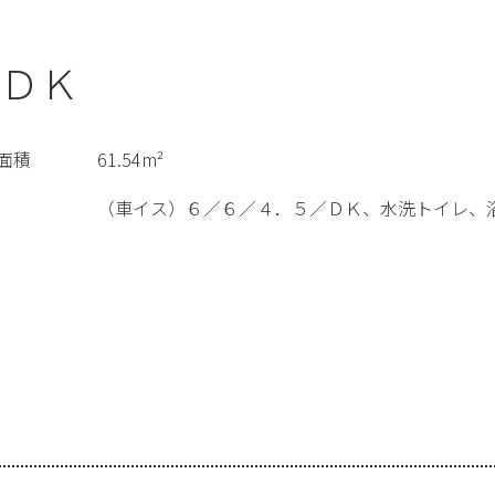
ＤＫ
面積
61.54m²
（車イス）６／６／４．５／ＤＫ、水洗トイレ、