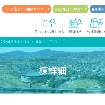
ぐんま住まいの
相談センター
現在お住まい
の方へ
空き家の
住まいをお探しの方
県営住宅
公社賃貸住
・公社賃貸住宅を探す
鼻高
1979-D
棟詳細