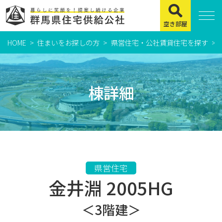
空き部屋
HOME
住まいをお探しの方
県営住宅・公社賃貸住宅を探す
住まいをお探しの方
県営住宅
棟詳細
公社賃貸住宅
市営・町営住宅
周辺地図及び周辺環境
賃貸店舗・事務所
県営住宅
金井淵 2005HG
緊急通報システムについて
よくある質問
＜3階建＞