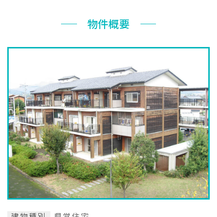
お知らせ
物件概要
ぐんま住まいの
現在お住まい
空き家の
相談センター
の方へ
利活用・管理
公社に
採用
入札
ついて
情報
情報
建物種別
県営住宅