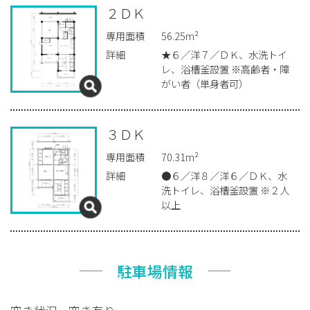
２ＤＫ
専用面積
56.25m²
詳細
★６／洋７／ＤＫ、水洗トイ
レ、浴槽釜設置 ※高齢者・障
がい者（単身者可）
３ＤＫ
専用面積
70.31m²
詳細
●６／洋８／洋６／ＤＫ、水
洗トイレ、浴槽釜設置 ※２人
以上
駐車場情報