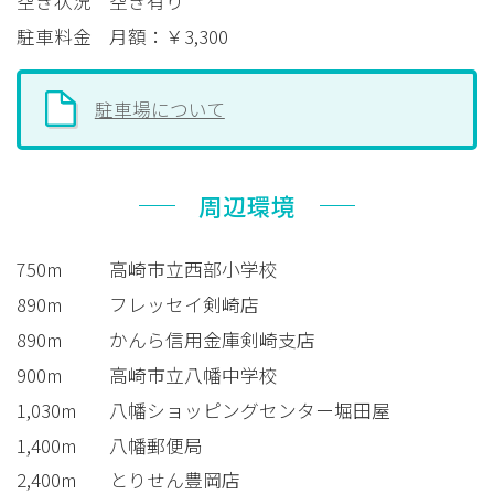
空き状況
空き有り
駐車料金
月額：￥3,300
駐車場について
周辺環境
750m
高崎市立西部小学校
890m
フレッセイ剣崎店
890m
かんら信用金庫剣崎支店
900m
高崎市立八幡中学校
1,030m
八幡ショッピングセンター堀田屋
1,400m
八幡郵便局
2,400m
とりせん豊岡店