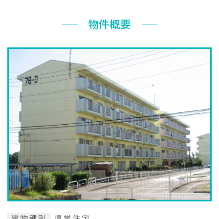
お知らせ
物件概要
ぐんま住まいの
現在お住まい
空き家の
相談センター
の方へ
利活用・管理
公社に
採用
入札
ついて
情報
情報
建物種別
県営住宅