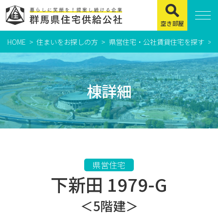
空き部屋
HOME
住まいをお探しの方
県営住宅・公社賃貸住宅を探す
住まいをお探しの方
県営住宅
棟詳細
公社賃貸住宅
市営・町営住宅
周辺地図及び周辺環境
賃貸店舗・事務所
県営住宅
下新田 1979-G
緊急通報システムについて
よくある質問
＜5階建＞