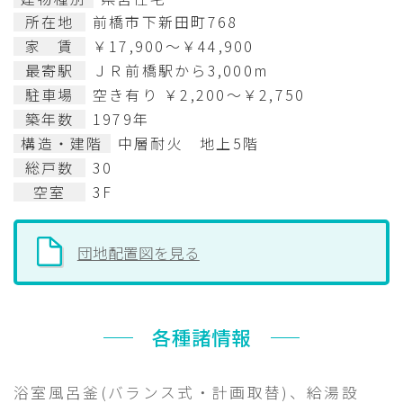
所在地
前橋市下新田町768
家 賃
￥17,900～￥44,900
最寄駅
ＪＲ前橋駅から3,000m
駐車場
空き有り ￥2,200～￥2,750
築年数
1979年
構造・建階
中層耐火 地上5階
総戸数
30
空室
3F
団地配置図を見る
各種諸情報
浴室風呂釜(バランス式・計画取替)、給湯設