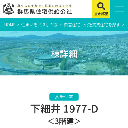
空き部屋
HOME
住まいをお探しの方
県営住宅・公社賃貸住宅を探す
住まいをお探しの方
県営住宅
棟詳細
公社賃貸住宅
市営・町営住宅
周辺地図及び周辺環境
賃貸店舗・事務所
県営住宅
下細井 1977-D
緊急通報システムについて
よくある質問
＜3階建＞