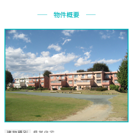
お知らせ
物件概要
ぐんま住まいの
現在お住まい
空き家の
相談センター
の方へ
利活用・管理
公社に
採用
入札
ついて
情報
情報
建物種別
県営住宅