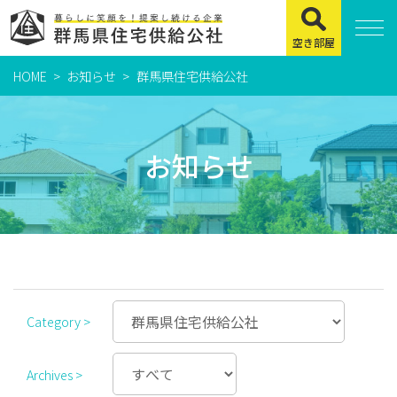
空き部屋
HOME
お知らせ
群馬県住宅供給公社
住まいをお探しの方
県営住宅
お知らせ
公社賃貸住宅
市営・町営住宅
周辺地図及び周辺環境
賃貸店舗・事務所
Category >
緊急通報システムについて
よくある質問
Archives >