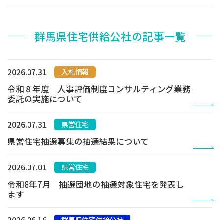
お知らせ
ぐんま住まいの
現在お住まい
空き家の
群馬県住宅供給公社の記事一覧
相談センター
の方へ
利活用・管理
公社に
採用
入札
2026.07.31
入札情報
ついて
情報
情報
令和８年度 人事評価制度コンサルティング業務
委託の実施について
2026.07.31
県営住宅
県営住宅抽選募集の抽選結果について
2026.07.01
県営住宅
令和8年7月 抽選団地の抽選対象住宅を発表し
ます
2026.06.16
群馬県住宅供給公社