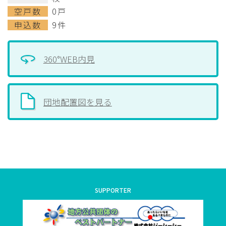
空戸数
0戸
申込数
9件
360°WEB内見
団地配置図を見る
SUPPORTER