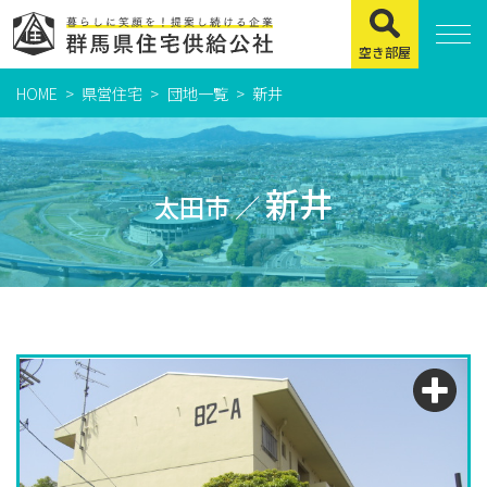
空き部屋
HOME
県営住宅
団地一覧
新井
住まいをお探しの方
県営住宅
新井
太田市 ／
公社賃貸住宅
市営・町営住宅
周辺地図及び周辺環境
賃貸店舗・事務所
緊急通報システムについて
よくある質問