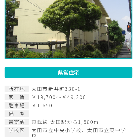
お知らせ
ぐんま住まいの
現在お住まい
空き家の
相談センター
の方へ
利活用・管理
公社に
採用
入札
ついて
情報
情報
県営住宅
所在地
太田市新井町330-1
家 賃
￥19,700～￥49,200
駐車場
￥1,650
備 考
最寄駅
東武線 太田駅から1,680m
学校区
太田市立中央小学校、太田市立東中学
校