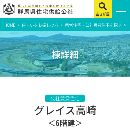
空き部屋
HOME
住まいをお探しの方
県営住宅・公社賃貸住宅を探す
住まいをお探しの方
県営住宅
棟詳細
公社賃貸住宅
市営・町営住宅
周辺地図及び周辺環境
賃貸店舗・事務所
公社賃貸住宅
グレイス高崎
緊急通報システムについて
よくある質問
＜6階建＞