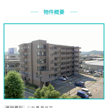
お知らせ
物件概要
ぐんま住まいの
現在お住まい
空き家の
相談センター
の方へ
利活用・管理
公社に
採用
入札
ついて
情報
情報
建物種別
公社賃貸住宅