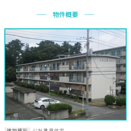
お知らせ
物件概要
ぐんま住まいの
現在お住まい
空き家の
相談センター
の方へ
利活用・管理
公社に
採用
入札
ついて
情報
情報
建物種別
公社賃貸住宅