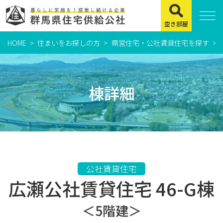
空き部屋
HOME
住まいをお探しの方
県営住宅・公社賃貸住宅を探す
住まいをお探しの方
県営住宅
棟詳細
公社賃貸住宅
市営・町営住宅
周辺地図及び周辺環境
賃貸店舗・事務所
公社賃貸住宅
広瀬公社賃貸住宅 46-G棟
緊急通報システムについて
よくある質問
＜5階建＞