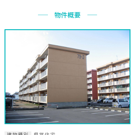
お知らせ
物件概要
ぐんま住まいの
現在お住まい
空き家の
相談センター
の方へ
利活用・管理
公社に
採用
入札
ついて
情報
情報
建物種別
県営住宅