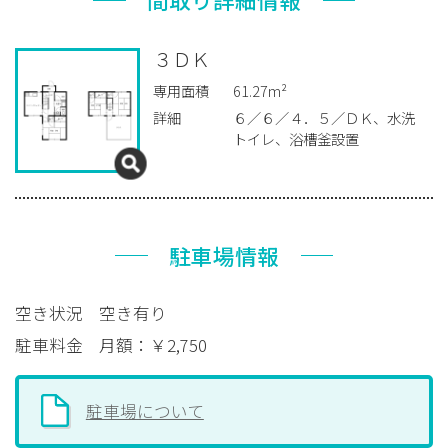
３ＤＫ
専用面積
61.27m²
詳細
６／６／４．５／ＤＫ、水洗
トイレ、浴槽釜設置
駐車場情報
空き状況
空き有り
駐車料金
月額：￥2,750
駐車場について