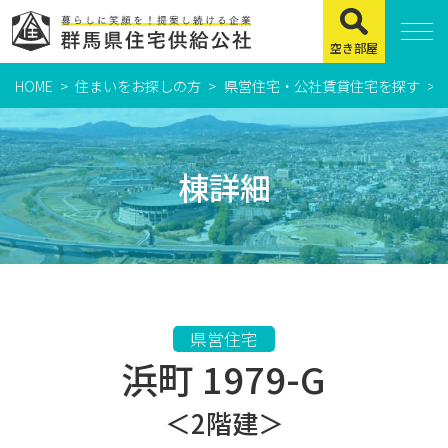
空き部屋
HOME
住まいをお探しの方
県営住宅・公社賃貸住宅を探す
住まいをお探しの方
県営住宅
棟詳細
公社賃貸住宅
市営・町営住宅
周辺地図及び周辺環境
賃貸店舗・事務所
県営住宅
浜町 1979-G
緊急通報システムについて
よくある質問
＜2階建＞