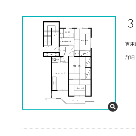
３
専用
詳細