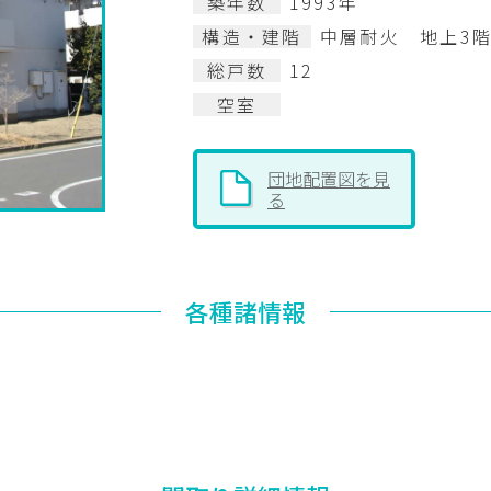
築年数
1993年
構造・建階
中層耐火 地上3
総戸数
12
空室
団地配置図を見
る
各種諸情報