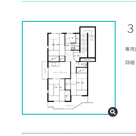
３
専用
詳細