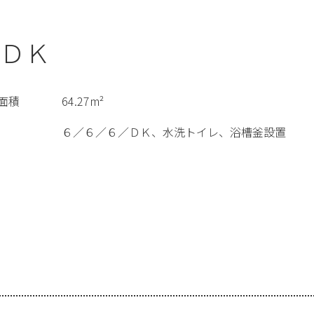
ＤＫ
面積
64.27m²
６／６／６／ＤＫ、水洗トイレ、浴槽釜設置