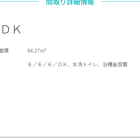
間取り詳細情報
ＤＫ
面積
64.27m²
６／６／６／ＤＫ、水洗トイレ、浴槽釜設置