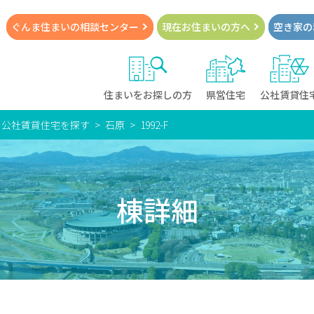
ぐんま住まいの
相談センター
現在お住まい
の方へ
空き家の
住まいをお探しの方
県営住宅
公社賃貸住
・公社賃貸住宅を探す
石原
1992-F
棟詳細