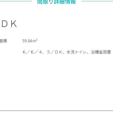
間取り詳細情報
ＤＫ
面積
59.84m²
６／６／４．５／ＤＫ、水洗トイレ、浴槽釜設置