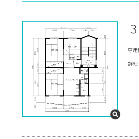
３
専用
詳細