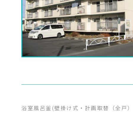
浴室風呂釜(壁掛け式・計画取替（全戸）