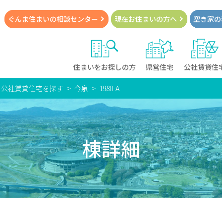
ぐんま住まいの
相談センター
現在お住まい
の方へ
空き家の
住まいをお探しの方
県営住宅
公社賃貸住
・公社賃貸住宅を探す
今泉
1980-A
棟詳細