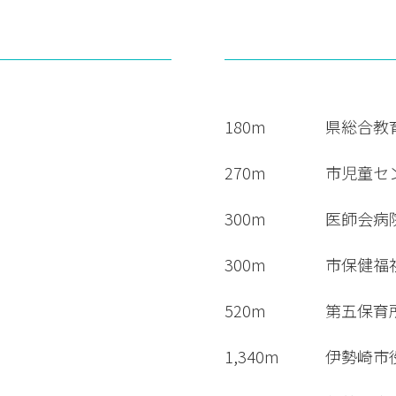
180m
県総合教
270m
市児童セ
300m
医師会病
300m
市保健福
520m
第五保育
1,340m
伊勢崎市