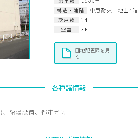
築年数
1980年
構造・建階
中層耐火 地上4
総戸数
24
空室
3F
団地配置図を見
る
各種諸情報
)、給湯設備、都市ガス