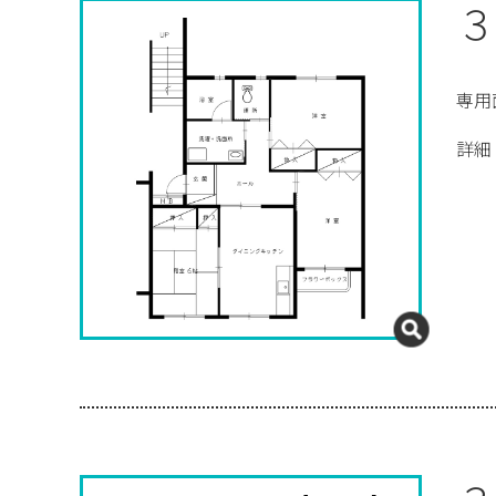
３
専用
詳細