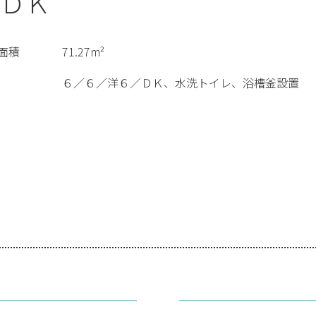
ＤＫ
面積
71.27m²
６／６／洋６／ＤＫ、水洗トイレ、浴槽釜設置