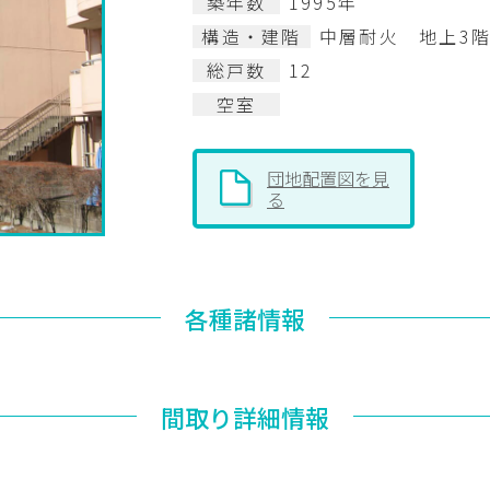
築年数
1995年
構造・建階
中層耐火 地上3
総戸数
12
空室
団地配置図を見
る
各種諸情報
間取り詳細情報