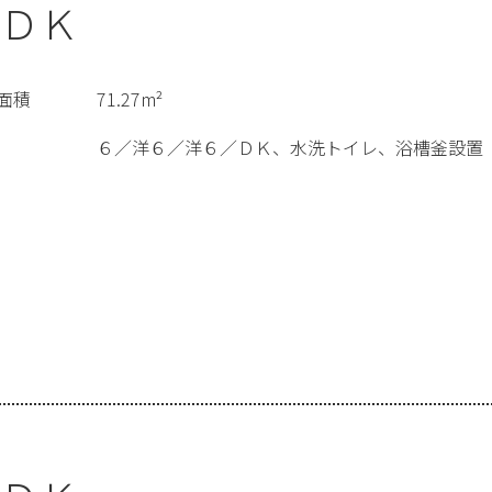
ＤＫ
面積
71.27m²
６／洋６／洋６／ＤＫ、水洗トイレ、浴槽釜設置