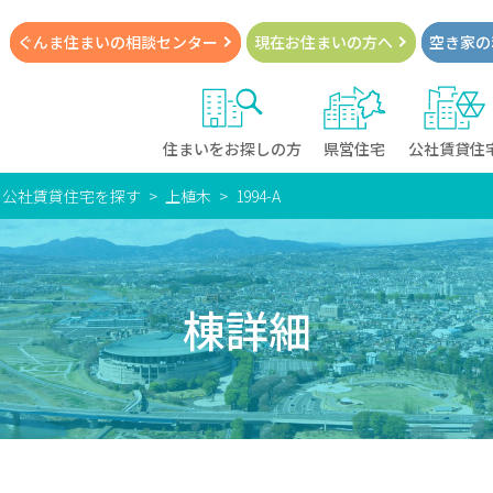
ぐんま住まいの
相談センター
現在お住まい
の方へ
空き家の
住まいをお探しの方
県営住宅
公社賃貸住
・公社賃貸住宅を探す
上植木
1994-A
棟詳細