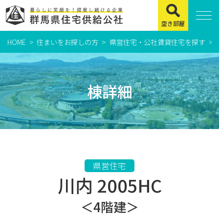
空き部屋
HOME
住まいをお探しの方
県営住宅・公社賃貸住宅を探す
住まいをお探しの方
県営住宅
棟詳細
公社賃貸住宅
市営・町営住宅
周辺地図及び周辺環境
賃貸店舗・事務所
県営住宅
川内 2005HC
緊急通報システムについて
よくある質問
＜4階建＞