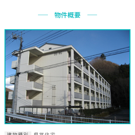
お知らせ
物件概要
ぐんま住まいの
現在お住まい
空き家の
相談センター
の方へ
利活用・管理
公社に
採用
入札
ついて
情報
情報
建物種別
県営住宅