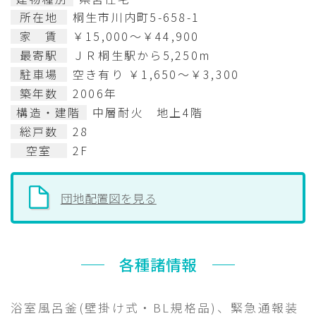
所在地
桐生市川内町5-658-1
家 賃
￥15,000～￥44,900
最寄駅
ＪＲ桐生駅から5,250m
駐車場
空き有り ￥1,650～￥3,300
築年数
2006年
構造・建階
中層耐火 地上4階
総戸数
28
空室
2F
団地配置図を見る
各種諸情報
浴室風呂釜(壁掛け式・BL規格品)、緊急通報装