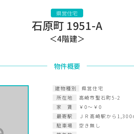
県営住宅
石原町 1951-A
＜4階建＞
物件概要
建物種別
県営住宅
所在地
高崎市聖石町5-2
家 賃
￥0～￥0
最寄駅
ＪＲ高崎駅から1,300
駐車場
空き無し