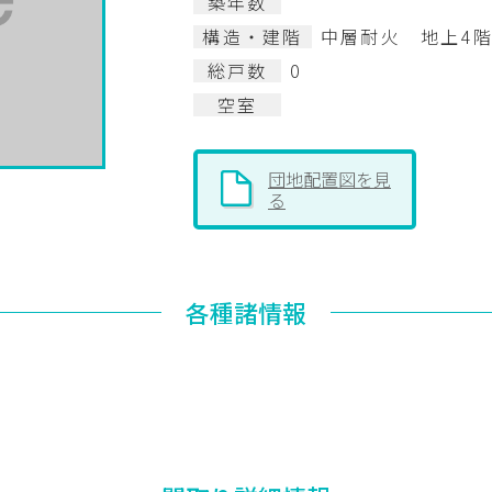
築年数
構造・建階
中層耐火 地上4
総戸数
0
空室
団地配置図を見
る
各種諸情報