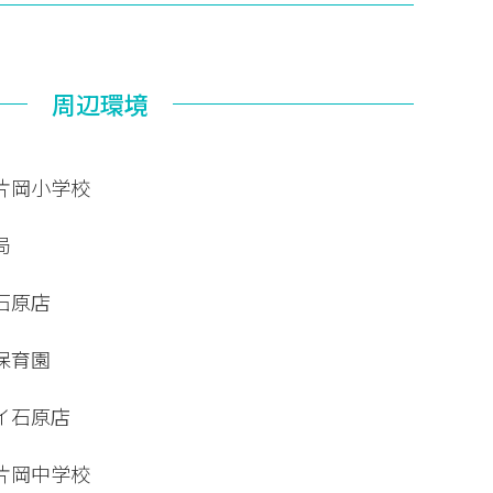
周辺環境
片岡小学校
局
石原店
保育園
イ石原店
片岡中学校