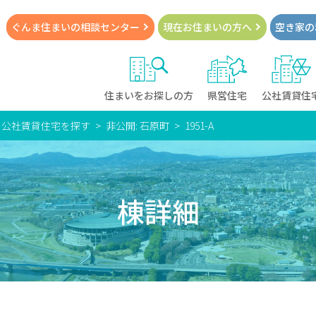
ぐんま住まいの
相談センター
現在お住まい
の方へ
空き家の
住まいをお探しの方
県営住宅
公社賃貸住
・公社賃貸住宅を探す
非公開: 石原町
1951-A
棟詳細