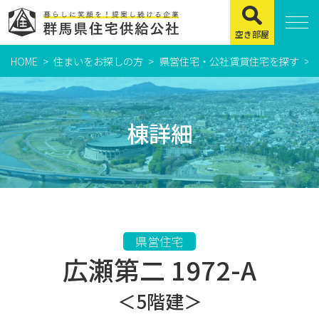
空き部屋
HOME
住まいをお探しの方
県営住宅・公社賃貸住宅を探す
住まいをお探しの方
県営住宅
棟詳細
公社賃貸住宅
市営・町営住宅
周辺地図及び周辺環境
賃貸店舗・事務所
県営住宅
広瀬第二 1972-A
緊急通報システムについて
よくある質問
＜5階建＞