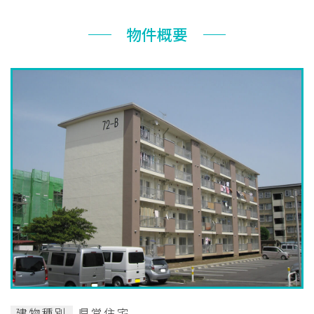
お知らせ
物件概要
ぐんま住まいの
現在お住まい
空き家の
相談センター
の方へ
利活用・管理
公社に
採用
入札
ついて
情報
情報
建物種別
県営住宅