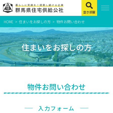
空き部屋
HOME
住まいをお探しの方
物件お問い合わせ
住まいをお探しの方
県営住宅
住まいをお探しの方
公社賃貸住宅
市営・町営住宅
周辺地図及び周辺環境
賃貸店舗・事務所
物件お問い合わせ
緊急通報システムについて
よくある質問
入力フォーム