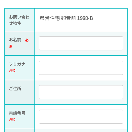
お知らせ
ぐんま住まいの
現在お住まい
空き家の
お問い合わ
県営住宅 観音前 1988-B
相談センター
の方へ
利活用・管理
せ物件
公社に
採用
入札
お名前
必
ついて
情報
情報
須
フリガナ
必須
ご住所
電話番号
必須