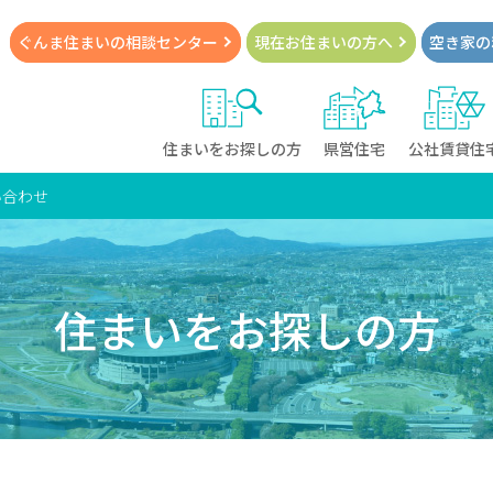
ぐんま住まいの
相談センター
現在お住まい
の方へ
空き家の
住まいをお探しの方
県営住宅
公社賃貸住
い合わせ
住まいをお探しの方