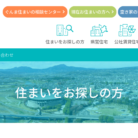
ぐんま住まいの
相談センター
現在お住まい
の方へ
空き家の
住まいをお探しの方
県営住宅
公社賃貸住
い合わせ
住まいをお探しの方