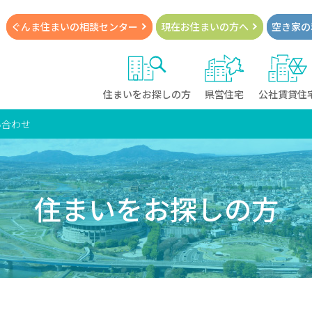
ぐんま住まいの
相談センター
現在お住まい
の方へ
空き家の
住まいをお探しの方
県営住宅
公社賃貸住
い合わせ
住まいをお探しの方