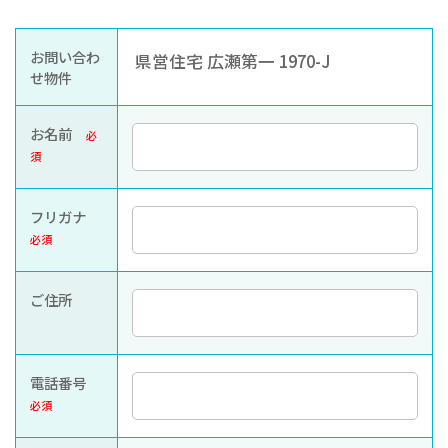
お知らせ
ぐんま住まいの
現在お住まい
空き家の
お問い合わ
県営住宅 広瀬第一 1970-J
相談センター
の方へ
利活用・管理
せ物件
公社に
採用
入札
お名前
必
ついて
情報
情報
須
フリガナ
必須
ご住所
電話番号
必須