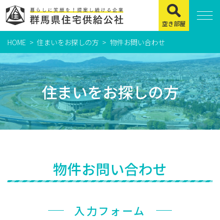
空き部屋
HOME
住まいをお探しの方
物件お問い合わせ
住まいをお探しの方
県営住宅
住まいをお探しの方
公社賃貸住宅
市営・町営住宅
周辺地図及び周辺環境
賃貸店舗・事務所
物件お問い合わせ
緊急通報システムについて
よくある質問
入力フォーム