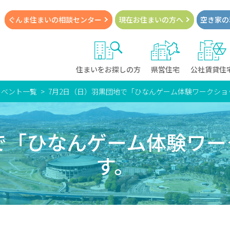
ぐんま住まいの
相談センター
現在お住まい
の方へ
空き家の
住まいをお探しの方
県営住宅
公社賃貸住
イベント一覧
7月2日（日）羽黒団地で「ひなんゲーム体験ワークショ
で「ひなんゲーム体験ワ
す。