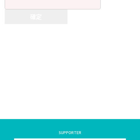
お知らせ
ぐんま住まいの
現在お住まい
空き家の
相談センター
の方へ
利活用・管理
公社に
採用
入札
ついて
情報
情報
SUPPORTER