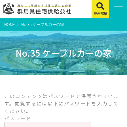
空き部屋
HOME
No.35 ケーブルカーの家
住まいをお探しの方
県営住宅
No.35 ケーブルカーの家
公社賃貸住宅
市営・町営住宅
周辺地図及び周辺環境
賃貸店舗・事務所
このコンテンツはパスワードで保護されていま
緊急通報システムについて
す。閲覧するには以下にパスワードを入力して
ください。
よくある質問
パスワード: