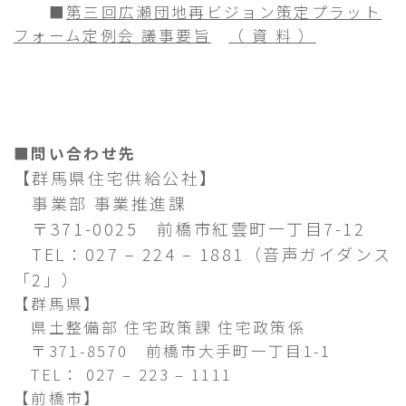
■
第三回広瀬団地再ビジョン策定プラット
フォーム定例会 議事要旨
（ 資 料 ）
■問い合わせ先
【群馬県住宅供給公社】
事業部 事業推進課
〒371-0025 前橋市紅雲町一丁目7-12
TEL：027 – 224 – 1881
（音声ガイダンス
「2」）
【群馬県】
県土整備部 住宅政策課 住宅政策係
〒371-8570 前橋市大手町一丁目1-1
TEL： 027 – 223 – 1111
【前橋市】