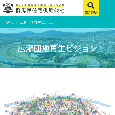
空き部屋
HOME
広瀬団地再生ビジョン
住まいをお探しの方
県営住宅
広瀬団地再生ビジョン
公社賃貸住宅
市営・町営住宅
周辺地図及び周辺環境
賃貸店舗・事務所
緊急通報システムについて
よくある質問