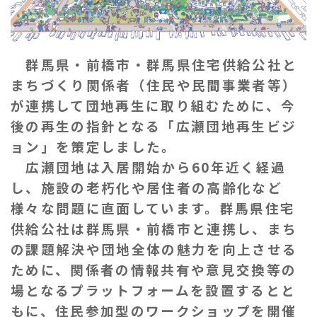
お知らせ
ぐんま住まいの
現在お住まい
空き家の
相談センター
の方へ
利活用・管理
群馬県・前橋市・群馬県住宅供給公社と
まちづくり関係者（住民や民間事業者等）
公社に
採用
入札
が連携して団地再生に取り組むために、今
ついて
情報
情報
後の再生の指針となる「広瀬団地再生ビジ
ョン」を策定しました。
広瀬団地は入居開始から60年近く経過
し、施設の老朽化や居住者の高齢化など
様々な問題に直面しています。群馬県住宅
供給公社は群馬県・前橋市と連携し、まち
の課題解決や団地全体の魅力を向上させる
ために、関係者の情報共有や意見交換等の
場となるプラットフォームを設置するとと
もに、住民参加型のワークショップを開催