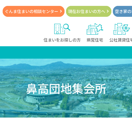
ぐんま住まいの
相談センター
現在お住まい
の方へ
空き家の
住まいをお探しの方
県営住宅
公社賃貸住
鼻高団地集会所