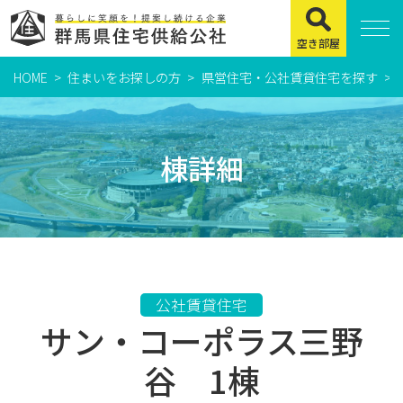
空き部屋
HOME
住まいをお探しの方
県営住宅・公社賃貸住宅を探す
住まいをお探しの方
県営住宅
棟詳細
公社賃貸住宅
市営・町営住宅
周辺地図及び周辺環境
賃貸店舗・事務所
公社賃貸住宅
サン・コーポラス三野
緊急通報システムについて
よくある質問
谷 1棟