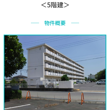
お知らせ
＜5階建＞
ぐんま住まいの
現在お住まい
空き家の
相談センター
の方へ
利活用・管理
物件概要
公社に
採用
入札
ついて
情報
情報