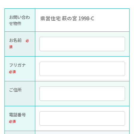
お知らせ
ぐんま住まいの
現在お住まい
空き家の
お問い合わ
県営住宅 萩の宮 1998-C
相談センター
の方へ
利活用・管理
せ物件
公社に
採用
入札
お名前
必
ついて
情報
情報
須
フリガナ
必須
ご住所
電話番号
必須