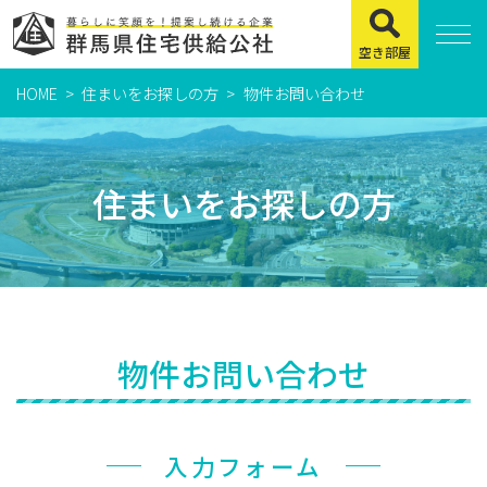
空き部屋
HOME
住まいをお探しの方
物件お問い合わせ
住まいをお探しの方
県営住宅
住まいをお探しの方
公社賃貸住宅
市営・町営住宅
周辺地図及び周辺環境
賃貸店舗・事務所
物件お問い合わせ
緊急通報システムについて
よくある質問
入力フォーム