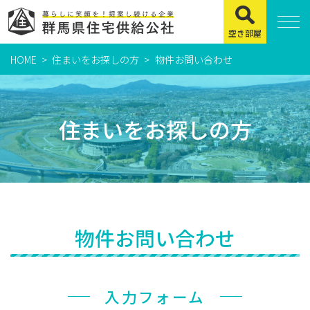
空き部屋
HOME
住まいをお探しの方
物件お問い合わせ
住まいをお探しの方
県営住宅
住まいをお探しの方
公社賃貸住宅
市営・町営住宅
周辺地図及び周辺環境
賃貸店舗・事務所
物件お問い合わせ
緊急通報システムについて
よくある質問
入力フォーム