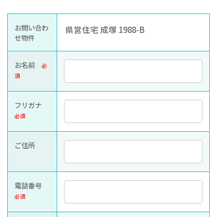
お知らせ
ぐんま住まいの
現在お住まい
空き家の
お問い合わ
県営住宅 成塚 1988-B
相談センター
の方へ
利活用・管理
せ物件
公社に
採用
入札
お名前
必
ついて
情報
情報
須
フリガナ
必須
ご住所
電話番号
必須