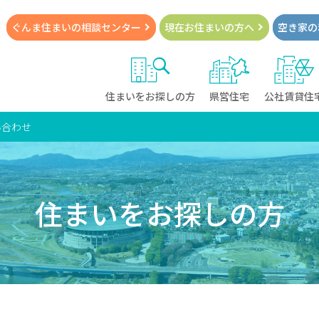
ぐんま住まいの
相談センター
現在お住まい
の方へ
空き家の
住まいをお探しの方
県営住宅
公社賃貸住
い合わせ
住まいをお探しの方