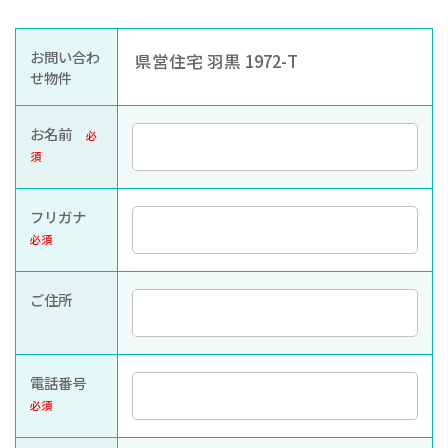
お知らせ
ぐんま住まいの
現在お住まい
空き家の
お問い合わ
県営住宅 羽黒 1972-T
相談センター
の方へ
利活用・管理
せ物件
公社に
採用
入札
お名前
必
ついて
情報
情報
須
フリガナ
必須
ご住所
電話番号
必須