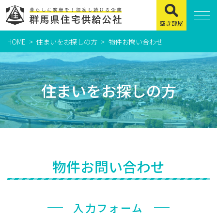
空き部屋
HOME
住まいをお探しの方
物件お問い合わせ
住まいをお探しの方
県営住宅
住まいをお探しの方
公社賃貸住宅
市営・町営住宅
周辺地図及び周辺環境
賃貸店舗・事務所
物件お問い合わせ
緊急通報システムについて
よくある質問
入力フォーム