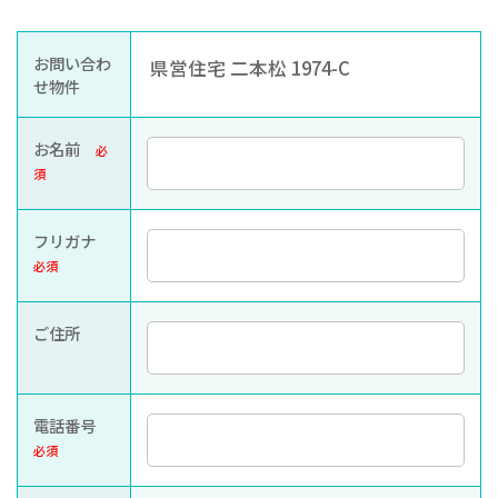
お知らせ
ぐんま住まいの
現在お住まい
空き家の
お問い合わ
県営住宅 二本松 1974-C
相談センター
の方へ
利活用・管理
せ物件
公社に
採用
入札
お名前
必
ついて
情報
情報
須
フリガナ
必須
ご住所
電話番号
必須