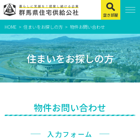
空き部屋
HOME
住まいをお探しの方
物件お問い合わせ
住まいをお探しの方
県営住宅
住まいをお探しの方
公社賃貸住宅
市営・町営住宅
周辺地図及び周辺環境
賃貸店舗・事務所
物件お問い合わせ
緊急通報システムについて
よくある質問
入力フォーム