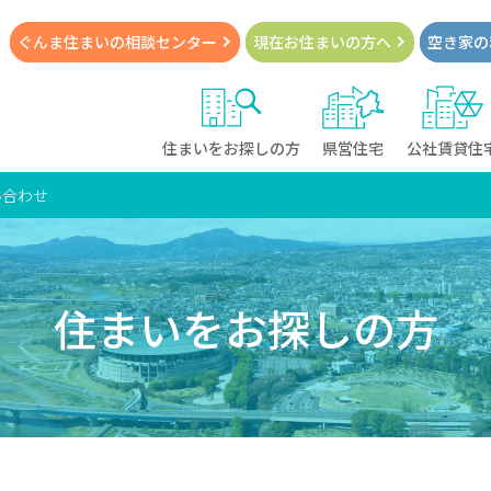
ぐんま住まいの
相談センター
現在お住まい
の方へ
空き家の
住まいをお探しの方
県営住宅
公社賃貸住
い合わせ
住まいをお探しの方