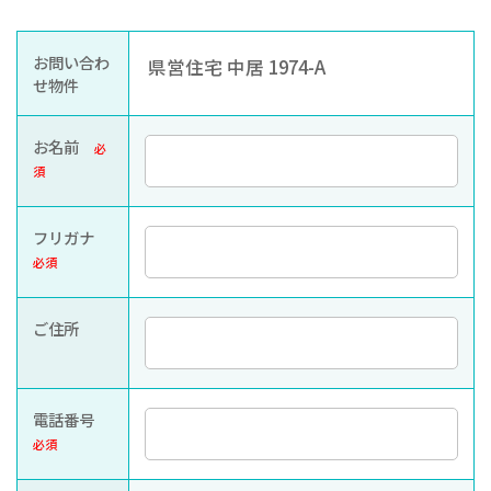
お知らせ
ぐんま住まいの
現在お住まい
空き家の
お問い合わ
県営住宅 中居 1974-A
相談センター
の方へ
利活用・管理
せ物件
公社に
採用
入札
お名前
必
ついて
情報
情報
須
フリガナ
必須
ご住所
電話番号
必須