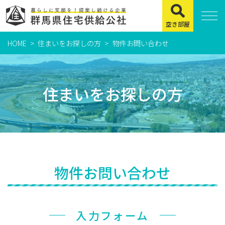
空き部屋
HOME
住まいをお探しの方
物件お問い合わせ
住まいをお探しの方
県営住宅
住まいをお探しの方
公社賃貸住宅
市営・町営住宅
周辺地図及び周辺環境
賃貸店舗・事務所
物件お問い合わせ
緊急通報システムについて
よくある質問
入力フォーム