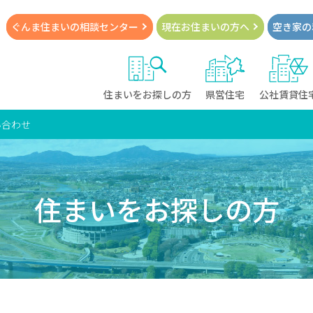
ぐんま住まいの
相談センター
現在お住まい
の方へ
空き家の
住まいをお探しの方
県営住宅
公社賃貸住
い合わせ
住まいをお探しの方