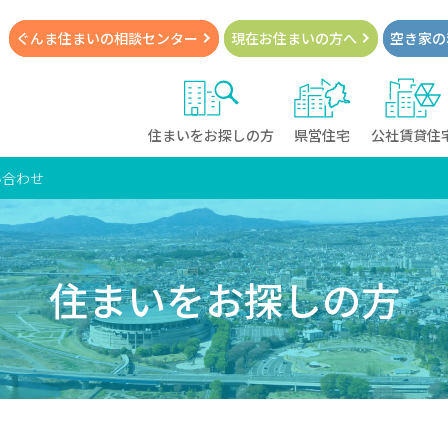
ぐんま住まいの
相談センター
現在お住まい
の方へ
空き家の
住まいをお探しの方
県営住宅
公社賃貸住
い合わせ
住まいをお探しの方