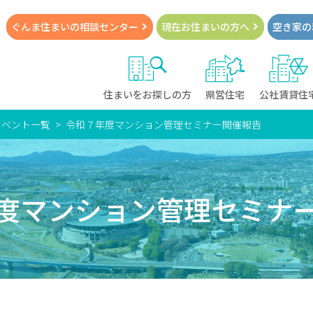
ぐんま住まいの
相談センター
現在お住まい
の方へ
空き家の
住まいをお探しの方
県営住宅
公社賃貸住
イベント一覧
令和７年度マンション管理セミナー開催報告
度マンション管理セミナ