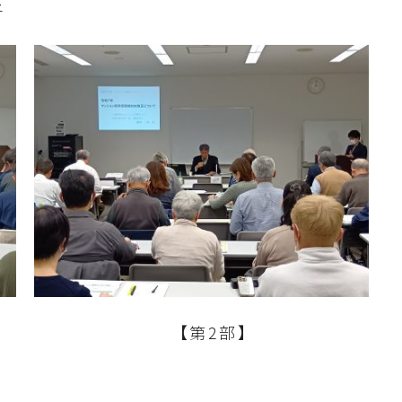
子
【第2部】