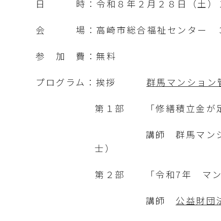
日 時：令和８年２月２８日（土）１
会 場：高崎市総合福祉センター ３
参 加 費：無料
プログラム：挨拶
群馬マンション
第１部 「修繕積立金が
講師 群馬マンション管
士）
第２部 「令和7年 マン
講師
公益財団