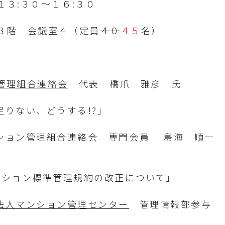
３:３０～１６:３０
階 会議室４（定員
４０
４５
名）
管理組合連絡会
代表 橋爪 雅彦 氏
足りない、どうする!?」
理組合連絡会 専門会員 鳥海 順一 氏
ション標準管理規約の改正について」
法人マンション管理センター
管理情報部参与 