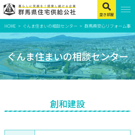
空き部屋
HOME
ぐんま住まいの相談センター
群馬県安心リフォーム事業
住まいをお探しの方
県営住宅
ぐんま住まいの相談センター
公社賃貸住宅
市営・町営住宅
周辺地図及び周辺環境
賃貸店舗・事務所
創和建設
緊急通報システムについて
よくある質問