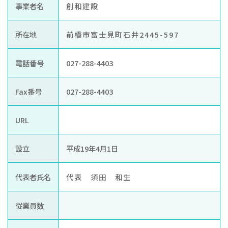
お知らせ
事業者名
創和建設
ぐんま住まいの
現在お住まい
空き家の
所在地
前橋市富士見町石井2445-597
相談センター
の方へ
利活用・管理
電話番号
027-288-4403
公社に
採用
入札
ついて
情報
情報
Fax番号
027-288-4403
URL
設立
平成19年4月1日
代表者氏名
代表 須田 和生
従業員数