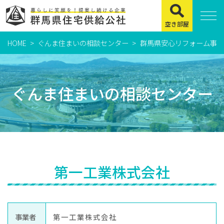
空き部屋
HOME
ぐんま住まいの相談センター
群馬県安心リフォーム事業
住まいをお探しの方
県営住宅
ぐんま住まいの相談センター
公社賃貸住宅
市営・町営住宅
周辺地図及び周辺環境
賃貸店舗・事務所
第一工業株式会社
緊急通報システムについて
よくある質問
事業者
第一工業株式会社