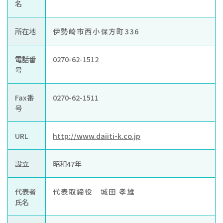
お知らせ
名
ぐんま住まいの
現在お住まい
空き家の
所在地
伊勢崎市西小保方町336
相談センター
の方へ
利活用・管理
電話番
0270-62-1512
公社に
採用
入札
号
ついて
情報
情報
Fax番
0270-62-1511
号
URL
http://www.daiiti-k.co.jp
設立
昭和47年
代表者
代表取締役 城田 孝雄
氏名