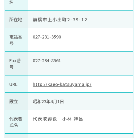
お知らせ
名
ぐんま住まいの
現在お住まい
空き家の
所在地
前橋市上小出町2-39-12
相談センター
の方へ
利活用・管理
電話番
027-231-3590
公社に
採用
入札
号
ついて
情報
情報
Fax番
027-234-8561
号
URL
http://kaeo-katsuyama.jp/
設立
昭和23年4月1日
代表者
代表取締役 小林 幹昌
氏名