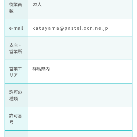
従業員
22人
数
e-mail
katuyama@pastel.ocn.ne.jp
支店・
営業所
営業エ
群馬県内
リア
許可の
種類
許可番
号