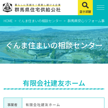
空き部屋
HOME
ぐんま住まいの相談センター
群馬県安心リフォーム事業
住まいをお探しの方
県営住宅
ぐんま住まいの相談センター
公社賃貸住宅
市営・町営住宅
周辺地図及び周辺環境
賃貸店舗・事務所
有限会社建友ホーム
緊急通報システムについて
よくある質問
事業者
有限会社建友ホーム