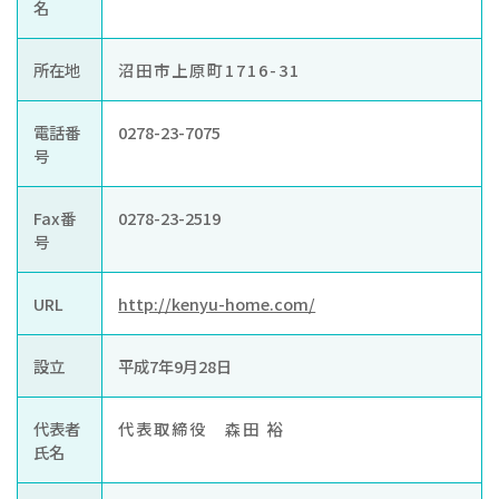
お知らせ
名
ぐんま住まいの
現在お住まい
空き家の
所在地
沼田市上原町1716-31
相談センター
の方へ
利活用・管理
電話番
0278-23-7075
公社に
採用
入札
号
ついて
情報
情報
Fax番
0278-23-2519
号
URL
http://kenyu-home.com/
設立
平成7年9月28日
代表者
代表取締役 森田 裕
氏名