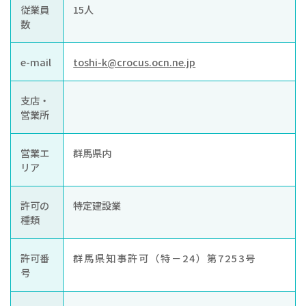
従業員
15人
数
e-mail
toshi-k@crocus.ocn.ne.jp
支店・
営業所
営業エ
群馬県内
リア
許可の
特定建設業
種類
許可番
群馬県知事許可（特－24）第7253号
号