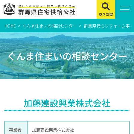
空き部屋
HOME
ぐんま住まいの相談センター
群馬県安心リフォーム事業
住まいをお探しの方
県営住宅
ぐんま住まいの相談センター
公社賃貸住宅
市営・町営住宅
周辺地図及び周辺環境
賃貸店舗・事務所
加藤建設興業株式会社
緊急通報システムについて
よくある質問
事業者
加藤建設興業株式会社