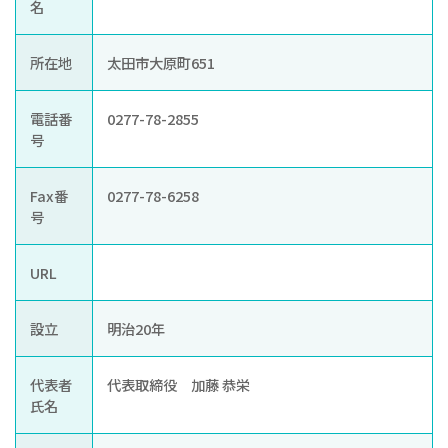
お知らせ
名
ぐんま住まいの
現在お住まい
空き家の
所在地
太田市大原町651
相談センター
の方へ
利活用・管理
電話番
0277-78-2855
公社に
採用
入札
号
ついて
情報
情報
Fax番
0277-78-6258
号
URL
設立
明治20年
代表者
代表取締役 加藤 恭栄
氏名