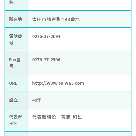
お知らせ
名
ぐんま住まいの
現在お住まい
空き家の
所在地
太田市強戸町493番地
相談センター
の方へ
利活用・管理
電話番
0276-37-2694
公社に
採用
入札
号
ついて
情報
情報
Fax番
0276-37-2506
号
URL
http://www.saiwa3.com
設立
40年
代表者
代表取締役 齊藤 和雄
氏名