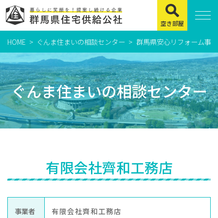
空き部屋
HOME
ぐんま住まいの相談センター
群馬県安心リフォーム事業
住まいをお探しの方
県営住宅
ぐんま住まいの相談センター
公社賃貸住宅
市営・町営住宅
周辺地図及び周辺環境
賃貸店舗・事務所
有限会社齊和工務店
緊急通報システムについて
よくある質問
事業者
有限会社齊和工務店