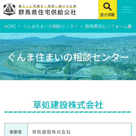
空き部屋
HOME
ぐんま住まいの相談センター
群馬県安心リフォーム事業
住まいをお探しの方
県営住宅
ぐんま住まいの相談センター
公社賃貸住宅
市営・町営住宅
周辺地図及び周辺環境
賃貸店舗・事務所
草処建設株式会社
緊急通報システムについて
よくある質問
事業者
草処建設株式会社