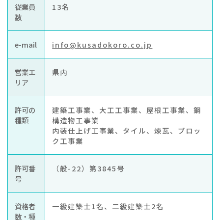
従業員
13名
数
e-mail
info@kusadokoro.co.jp
営業エ
県内
リア
許可の
建築工事業、大工工事業、屋根工事業、鋼
種類
構造物工事業
内装仕上げ工事業、タイル、煉瓦、ブロッ
ク工事業
許可番
（般-22）第3845号
号
資格者
一級建築士1名、二級建築士2名
数・種