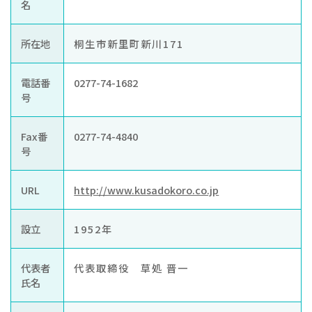
お知らせ
名
ぐんま住まいの
現在お住まい
空き家の
所在地
桐生市新里町新川171
相談センター
の方へ
利活用・管理
電話番
0277-74-1682
公社に
採用
入札
号
ついて
情報
情報
Fax番
0277-74-4840
号
URL
http://www.kusadokoro.co.jp
設立
1952年
代表者
代表取締役 草処 晋一
氏名