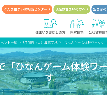
ぐんま住まいの
相談センター
現在お住まい
の方へ
空き家の
住まいをお探しの方
県営住宅
公社賃貸住
イベント一覧
7月25日（火）鼻高団地で「ひなんゲーム体験ワークシ
地で「ひなんゲーム体験ワ
す。