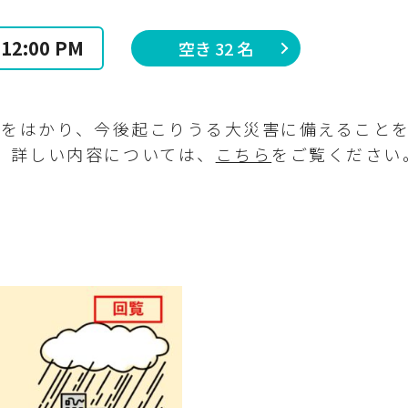
 12:00 PM
空き 32 名
上をはかり、今後起こりうる大災害に備えること
。詳しい内容については、
こちら
をご覧ください